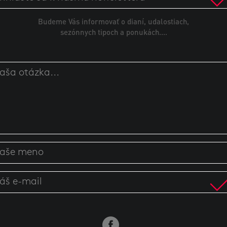
Budeme Vás informovať o dianí, udalostiach,
sezónnych tipoch a ponukách....