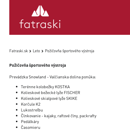
Fatraski.sk
Leto
Požičovňa športového výstroja
Požičovňa športového výstroja
Prevádzka Snowland - Valčianska dolina ponúka:
Terénne kolobežky KOSTKA
Kolieskové bežecké lyže FISCHER
Kolieskové skialpové lyže SKIKE
Korčule K2
Lukostreľbu
Člnkovanie - kajaky, raftové člny, packrafty
Pedálkáry
Časomieru