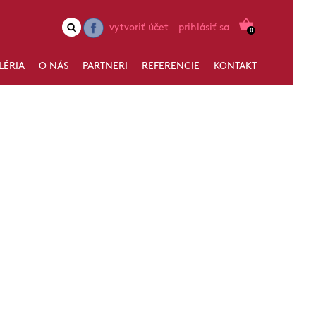
vytvoriť účet
prihlásiť sa
0
LÉRIA
O NÁS
PARTNERI
REFERENCIE
KONTAKT