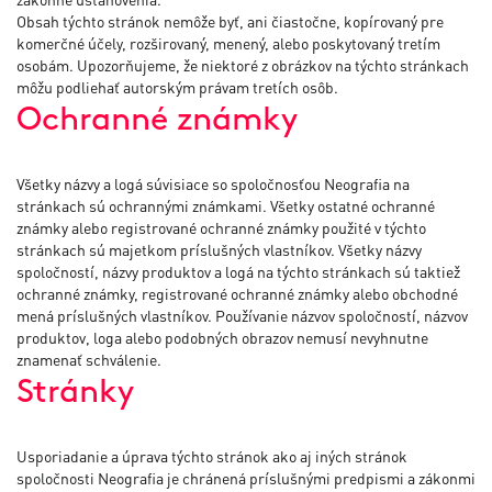
Obsah týchto stránok nemôže byť, ani čiastočne, kopírovaný pre
komerčné účely, rozširovaný, menený, alebo poskytovaný tretím
osobám. Upozorňujeme, že niektoré z obrázkov na týchto stránkach
môžu podliehať autorským právam tretích osôb.
Ochranné známky
Všetky názvy a logá súvisiace so spoločnosťou Neografia na
stránkach sú ochrannými známkami. Všetky ostatné ochranné
známky alebo registrované ochranné známky použité v týchto
stránkach sú majetkom príslušných vlastníkov. Všetky názvy
spoločností, názvy produktov a logá na týchto stránkach sú taktiež
ochranné známky, registrované ochranné známky alebo obchodné
mená príslušných vlastníkov. Používanie názvov spoločností, názvov
produktov, loga alebo podobných obrazov nemusí nevyhnutne
znamenať schválenie.
Stránky
Usporiadanie a úprava týchto stránok ako aj iných stránok
spoločnosti Neografia je chránená príslušnými predpismi a zákonmi