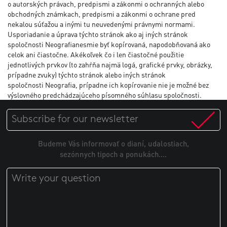
o autorských právach, predpismi a zákonmi o ochranných alebo
obchodných známkach, predpismi a zákonmi o ochrane pred
nekalou súťažou a inými tu neuvedenými právnymi normami.
Usporiadanie a úprava týchto stránok ako aj iných stránok
spoločnosti Neografianesmie byť kopírovaná, napodobňovaná ako
celok ani čiastočne. Akékoľvek čo i len čiastočné použitie
jednotlivých prvkov (to zahŕňa najmä logá, grafické prvky, obrázky,
prípadne zvuky) týchto stránok alebo iných stránok
spoločnosti Neografia, prípadne ich kopírovanie nie je možné bez
výslovného predchádzajúceho písomného súhlasu spoločnosti.
Budeme Vás informovať o dianí, udalostiach,
sezónnych tipoch a ponukách....