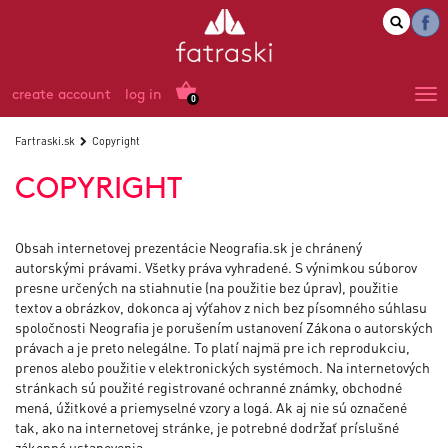
create account
log in
0
Fartraski.sk
Copyright
COPYRIGHT
Obsah internetovej prezentácie Neografia.sk je chránený
autorskými právami. Všetky práva vyhradené. S výnimkou súborov
presne určených na stiahnutie (na použitie bez úprav), použitie
textov a obrázkov, dokonca aj výťahov z nich bez písomného súhlasu
spoločnosti Neografia je porušením ustanovení Zákona o autorských
právach a je preto nelegálne. To platí najmä pre ich reprodukciu,
prenos alebo použitie v elektronických systémoch. Na internetových
stránkach sú použité registrované ochranné známky, obchodné
mená, úžitkové a priemyselné vzory a logá. Ak aj nie sú označené
tak, ako na internetovej stránke, je potrebné dodržať príslušné
zákonné ustanovenia.