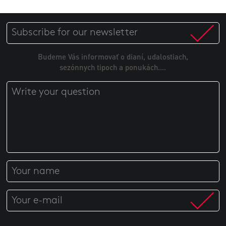
Budeme Vás informovať o dianí, udalostiach,
sezónnych tipoch a ponukách....