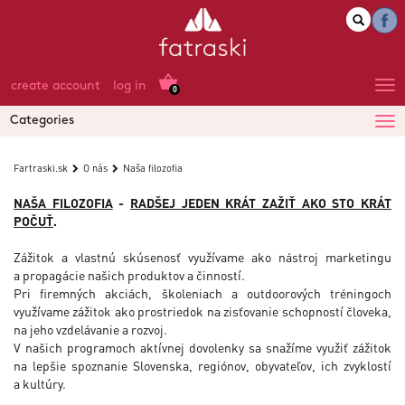
create account
log in
0
Categories
Fartraski.sk
O nás
Naša filozofia
NAŠA FILOZOFIA
-
RADŠEJ JEDEN KRÁT ZAŽIŤ AKO STO KRÁT
POČUŤ
.
Zážitok a vlastnú skúsenosť využívame ako nástroj marketingu
a propagácie našich produktov a činností.
Pri firemných akciách, školeniach a outdoorových tréningoch
využívame zážitok ako prostriedok na zisťovanie schopností človeka,
na jeho vzdelávanie a rozvoj.
V našich programoch aktívnej dovolenky sa snažíme využiť zážitok
na lepšie spoznanie Slovenska, regiónov, obyvateľov, ich zvyklostí
a kultúry.