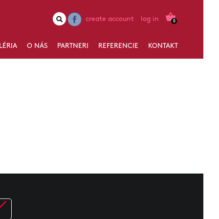
create account
log in
0
LÉRIA
O NÁS
PARTNERI
REFERENCIE
KONTAKT