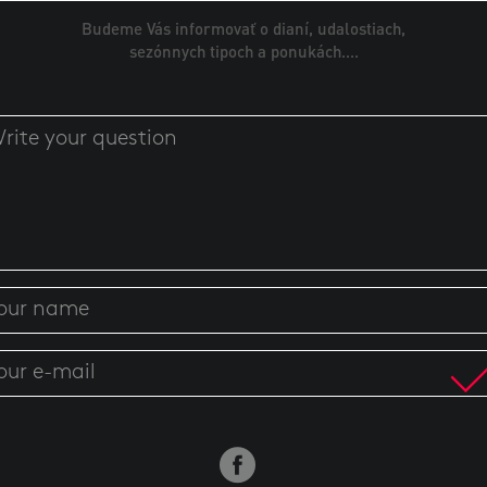
Budeme Vás informovať o dianí, udalostiach,
sezónnych tipoch a ponukách....